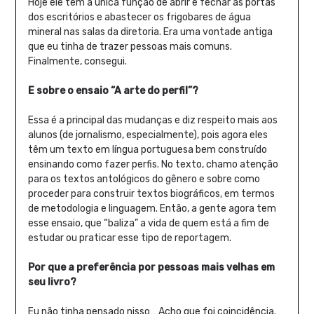
Hoje ele tem a única função de abrir e fechar as portas
dos escritórios e abastecer os frigobares de água
mineral nas salas da diretoria. Era uma vontade antiga
que eu tinha de trazer pessoas mais comuns.
Finalmente, consegui.
E sobre o ensaio “A arte do perfil”?
Essa é a principal das mudanças e diz respeito mais aos
alunos (de jornalismo, especialmente), pois agora eles
têm um texto em língua portuguesa bem construído
ensinando como fazer perfis. No texto, chamo atenção
para os textos antológicos do gênero e sobre como
proceder para construir textos biográficos, em termos
de metodologia e linguagem. Então, a gente agora tem
esse ensaio, que “baliza” a vida de quem está a fim de
estudar ou praticar esse tipo de reportagem.
Por que a preferência por pessoas mais velhas em
seu livro?
Eu não tinha pensado nisso… Acho que foi coincidência.