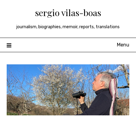
Skip
sergio vilas-boas
to
content
journalism, biographies, memoir, reports, translations
Menu