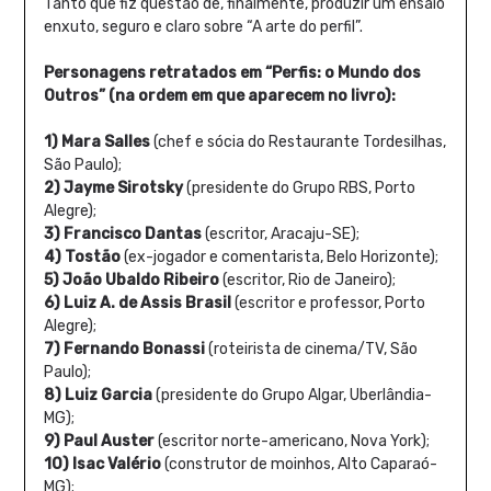
Tanto que fiz questão de, finalmente, produzir um ensaio
enxuto, seguro e claro sobre “A arte do perfil”.
Personagens retratados em “Perfis: o Mundo dos
Outros” (na ordem em que aparecem no livro):
1) Mara Salles
(chef e sócia do Restaurante Tordesilhas,
São Paulo);
2) Jayme Sirotsky
(presidente do Grupo RBS, Porto
Alegre);
3) Francisco Dantas
(escritor, Aracaju-SE);
4) Tostão
(ex-jogador e comentarista, Belo Horizonte);
5) João Ubaldo Ribeiro
(escritor, Rio de Janeiro);
6) Luiz A. de Assis Brasil
(escritor e professor, Porto
Alegre);
7) Fernando Bonassi
(roteirista de cinema/TV, São
Paulo);
8) Luiz Garcia
(presidente do Grupo Algar, Uberlândia-
MG);
9) Paul Auster
(escritor norte-americano, Nova York);
10) Isac Valério
(construtor de moinhos, Alto Caparaó-
MG);