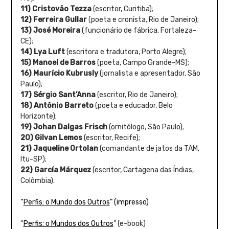
11) Cristovão Tezza
(escritor, Curitiba);
12) Ferreira Gullar
(poeta e cronista, Rio de Janeiro);
13) José Moreira
(funcionário de fábrica, Fortaleza-
CE);
14) Lya Luft
(escritora e tradutora, Porto Alegre);
15) Manoel de Barros
(poeta, Campo Grande-MS);
16) Maurício Kubrusly
(jornalista e apresentador, São
Paulo);
17) Sérgio Sant’Anna
(escritor, Rio de Janeiro);
18) Antônio Barreto
(poeta e educador, Belo
Horizonte);
19) Johan Dalgas Frisch
(ornitólogo, São Paulo);
20) Gilvan Lemos
(escritor, Recife);
21) Jaqueline Ortolan
(comandante de jatos da TAM,
Itu-SP);
22) García Márquez
(escritor, Cartagena das Índias,
Colômbia).
“
Perfis: o Mundo dos Outros
” (impresso)
“
Perfis: o Mundos dos Outros
” (e-book)