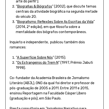
arte do perfil”);
“
Biografias & Biógrafos
” (2002), que discute temas
centrais da atividade biográfica na segunda metade
do século 20;
“
Biografismo: Reflexões Sobre As Escritas da Vida
”
(2014, 2ª edição), em que filosofa sobre a
mentalidade dos biógrafos contemporâneos.
Inquieto e independente, publicou também dois
romances:
“
A Superfície Sobre Nós
” (2015);
“
Os Estrangeiros do Trem N
” (1997, Prêmio Jabuti
1998).
Co-fundador da Academia Brasileira de Jornalismo
Literário (ABJL), ONG da qual foi diretor e professor de
pós-graduação de 2005 a 2011. Entre 2011 e 2015,
ensinou Reportagem na Faculdade Cásper Líbero
(graduação e pós), em São Paulo.
Presta consultoria em Jornalismo Narrativo para