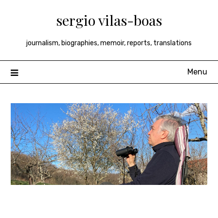
Skip
sergio vilas-boas
to
content
journalism, biographies, memoir, reports, translations
Menu