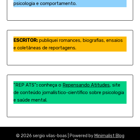
psicologia e comportamento.
ESCRITOR:
publiquei romances, biografias, ensaios
e coletâneas de reportagens.
"REP ATS"
:
conheça o
Repensando Atitudes
, site
de conteúdo jornalístico-científico sobre psicologia
e saúde mental.
© 2026 sergio vilas-boas
| Powered by
Minimalist Blog