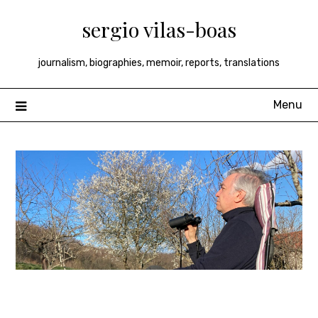
Skip
sergio vilas-boas
to
content
journalism, biographies, memoir, reports, translations
Menu