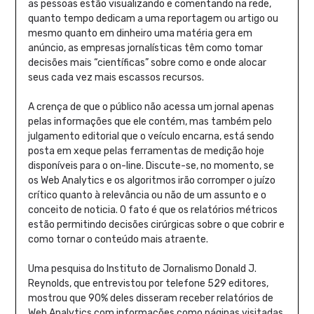
as pessoas estão visualizando e comentando na rede,
quanto tempo dedicam a uma reportagem ou artigo ou
mesmo quanto em dinheiro uma matéria gera em
anúncio, as empresas jornalísticas têm como tomar
decisões mais “científicas” sobre como e onde alocar
seus cada vez mais escassos recursos.
A crença de que o público não acessa um jornal apenas
pelas informações que ele contém, mas também pelo
julgamento editorial que o veículo encarna, está sendo
posta em xeque pelas ferramentas de medição hoje
disponíveis para o on-line. Discute-se, no momento, se
os Web Analytics e os algoritmos irão corromper o juízo
crítico quanto à relevância ou não de um assunto e o
conceito de noticia. O fato é que os relatórios métricos
estão permitindo decisões cirúrgicas sobre o que cobrir e
como tornar o conteúdo mais atraente.
Uma pesquisa do Instituto de Jornalismo Donald J.
Reynolds, que entrevistou por telefone 529 editores,
mostrou que 90% deles disseram receber relatórios de
Web Analytics com informações como páginas visitadas,