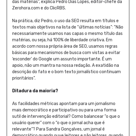
das matérias”, explica Pedro Dias Lopes, editor-chefe da
Zerohora.com e do ClicRBS.
Na prática, diz Pedro, o uso da SEO resulta em títulos e
textos mais objetivos na lista de “últimas notícias”: “Não
necessariamente usamos nas capas o mesmo título das
matérias, ou seja, há 100% de liberdade criativa. Em
acordo com nossa própria área de SEO, usamos regras
básicas para mecanismos de busca com vistas a evitar
‘esconder’ do Google um assunto importante. É um
apoio, não um mantra na nossa redação. A exatidão na
descrição do fato e o bom texto jornalístico continuam
prioritários”.
Ditadura da maioria?
As facilidades métricas apontam para um jornalismo
mais democrático e participativo ou para uma forma
sutil de intervenção editorial? Como balancear “o que o
usuário querer” com o “o que o jornal acha que é
relevante”? Para Sandra Gonçalves, um jornal é
democrático quando ouve leitores e não leitores, quando