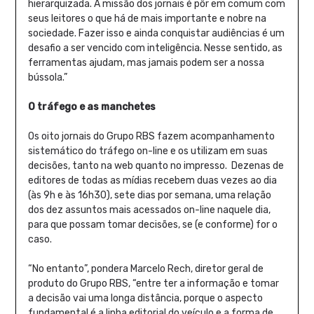
hierarquizada. A missão dos jornais é pôr em comum com
seus leitores o que há de mais importante e nobre na
sociedade. Fazer isso e ainda conquistar audiências é um
desafio a ser vencido com inteligência. Nesse sentido, as
ferramentas ajudam, mas jamais podem ser a nossa
bússola.”
O tráfego e as manchetes
Os oito jornais do Grupo RBS fazem acompanhamento
sistemático do tráfego on-line e os utilizam em suas
decisões, tanto na web quanto no impresso. Dezenas de
editores de todas as mídias recebem duas vezes ao dia
(às 9h e às 16h30), sete dias por semana, uma relação
dos dez assuntos mais acessados on-line naquele dia,
para que possam tomar decisões, se (e conforme) for o
caso.
“No entanto”, pondera Marcelo Rech, diretor geral de
produto do Grupo RBS, “entre ter a informação e tomar
a decisão vai uma longa distância, porque o aspecto
fundamental é a linha editorial do veículo e a forma de