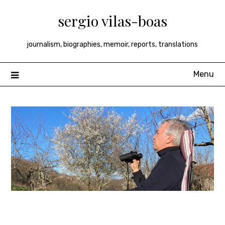
Skip
sergio vilas-boas
to
content
journalism, biographies, memoir, reports, translations
Menu